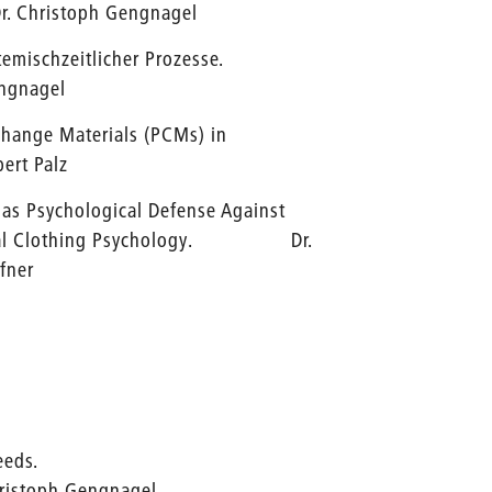
of. Dr. Christoph Gengnagel
emischzeitlicher Prozesse.
Gengnagel
hange Materials (PCMs) in
bert Palz
 as Psychological Defense Against
Empirical Clothing Psychology. Dr.
äfner
eeds.
Christoph Gengnagel