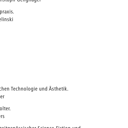
raxis.
elinski
chen Technologie und Ästhetik.
auser
lter.
ers