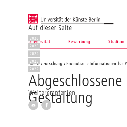
Universität der Künste Berlin
Auf dieser Seite
2026
Universität
Bewerbung
Studium
2025
Navigation &
2024
2023
Aktuelle
Home
Forschung
Promotion
Informationen für P
Suche
2022
Position
Abgeschlossene 
auf
der
Gestaltung
Weiterempfehlen
Webseite
Seite per E-Mail weiterempfehlen
Seite auf Facebook weiterempfehl