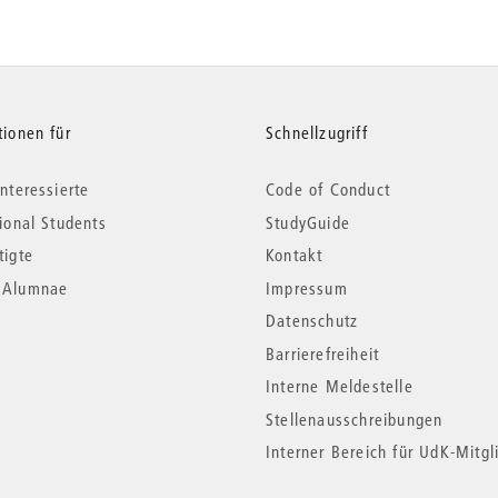
tionen für
Schnellzugriff
nteressierte
Code of Conduct
tional Students
StudyGuide
tigte
Kontakt
*Alumnae
Impressum
Datenschutz
Barrierefreiheit
Interne Meldestelle
Stellenausschreibungen
Interner Bereich für UdK-Mitgl