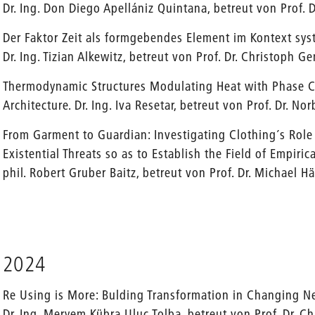
Dr. Ing. Don Diego Apellániz Quintana, betreut von Pr
Der Faktor Zeit als formgebendes Element im Kontext syst
Dr. Ing. Tizian Alkewitz, betreut von Prof. Dr. Christoph 
Thermodynamic Structures Modulating Heat with Phase C
Architecture. Dr. Ing. Iva Resetar, betreut von Prof. Dr. Nor
From Garment to Guardian: Investigating Clothing´s Role
Existential Threats so as to Establish the Field of 
phil. Robert Gruber Baitz, betreut von Prof. Dr. Michael H
2024
Re Using is More: Bulding Transformation in Changing N
Dr. Ing. Meryem Kübra Uluc Tolba, betreut von Prof. Dr. 