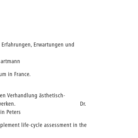
. Erfahrungen, Erwartungen und
 Hartmann
um in France.
chen Verhandlung ästhetisch-
afischen Kunstwerken. Dr.
rin Peters
lement life-cycle assessment in the