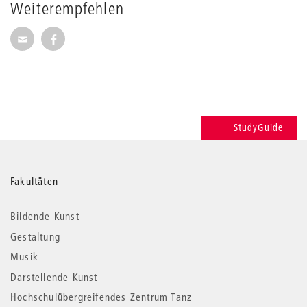
Weiterempfehlen
Seite per E-Mail weiterempfehlen
Seite auf Facebook weiterempfehlen
StudyGuide
Weitere
Fakultäten
Informationen
Bildende Kunst
Gestaltung
Musik
Darstellende Kunst
Hochschulübergreifendes Zentrum Tanz