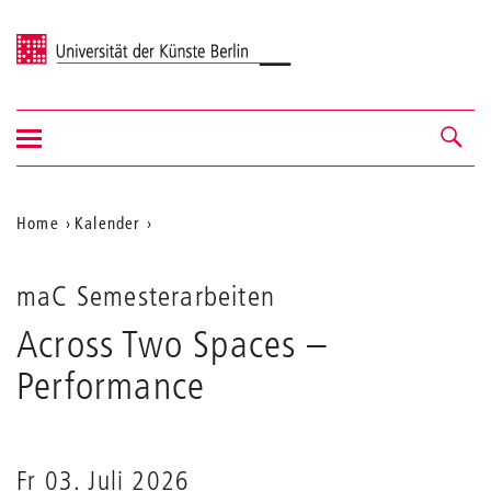
Universität der Künste Berlin
Navigation
Navigation &
ein-/ausblenden
Suche
Aktuelle
Home
Kalender
Across
Position
Two
auf
Spaces
maC Semesterarbeiten
der
Across Two Spaces
–
Webseite
Performance
Fr 03. Juli 2026