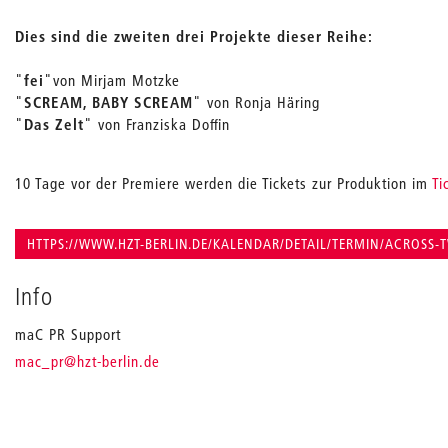
Dies sind die zweiten drei Projekte dieser Reihe:
"
fei
"
von Mirjam Motzke
"
SCREAM, BABY SCREAM
" von Ronja Häring
"
Das Zelt
" von Franziska Doﬃn
10 Tage vor der Premiere werden die Tickets zur Produktion im
Ti
HTTPS://WWW.HZT-BERLIN.DE/KALENDAR/DETAIL/TERMIN/ACROSS-
Info
maC PR Support
_
mac_pr
@hzt-berlin.de