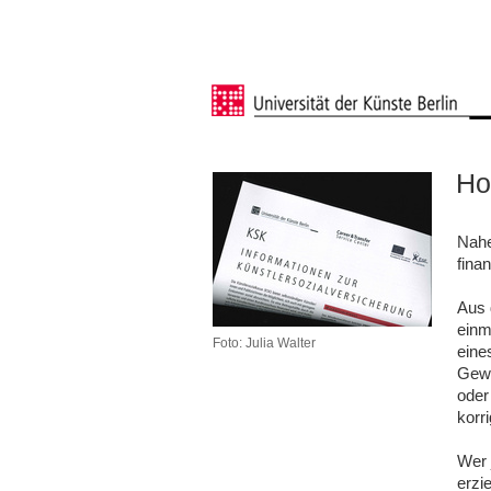
Ho
Nahe
fina
Aus 
einma
Foto: Julia Walter
eine
Gewi
oder
korri
Wer 
erzie