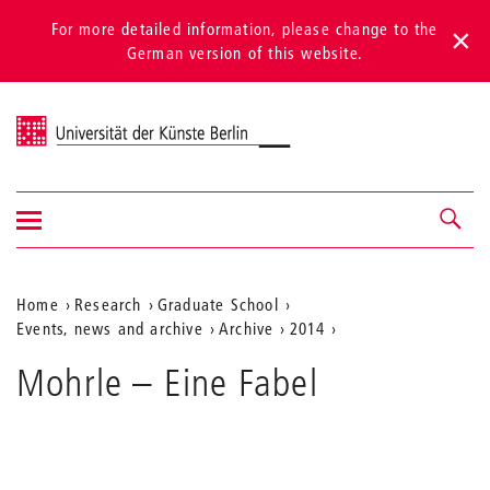
For more detailed information, please change to the
German version of this website.
Universität der Künste Berlin
Show/hide
Navigation &
navigation
search
Aktuelle
Home
Research
Graduate School
Events, news and archive
Archive
2014
Position
auf
Mohrle – Eine Fabel
der
Webseite