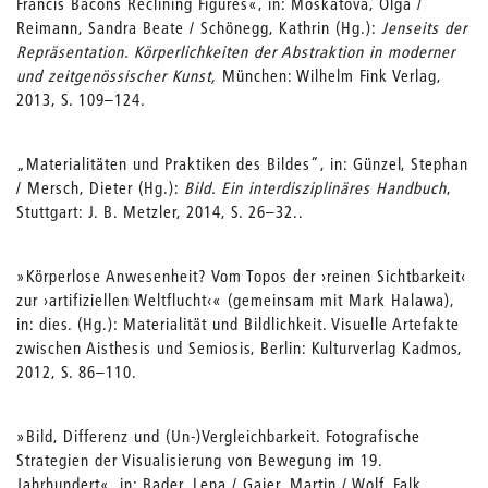
Francis Bacons Reclining Figures«, in: Moskatova, Olga /
Reimann, Sandra Beate / Schönegg, Kathrin (Hg.):
Jenseits der
Repräsentation. Körperlichkeiten der Abstraktion in moderner
und zeitgenössischer Kunst,
München: Wilhelm Fink Verlag,
2013, S. 109–124.
„Materialitäten und Praktiken des Bildes“, in: Günzel, Stephan
/ Mersch, Dieter (Hg.):
Bild. Ein interdisziplinäres Handbuch
,
Stuttgart: J. B. Metzler, 2014, S. 26–32..
»Körperlose Anwesenheit? Vom Topos der ›reinen Sichtbarkeit‹
zur ›artifiziellen Weltflucht‹« (gemeinsam mit Mark Halawa),
in: dies. (Hg.): Materialität und Bildlichkeit. Visuelle Artefakte
zwischen Aisthesis und Semiosis, Berlin: Kulturverlag Kadmos,
2012, S. 86–110.
»Bild, Differenz und (Un-)Vergleichbarkeit. Fotografische
Strategien der Visualisierung von Bewegung im 19.
Jahrhundert«, in: Bader, Lena / Gaier, Martin / Wolf, Falk