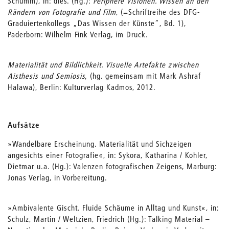
Schumm), in: dies. (Hg.):
Periphere Visionen. Wissen an den
Rändern von Fotografie und Film
, (=Schriftreihe des DFG-
Graduiertenkollegs „Das Wissen der Künste“, Bd. 1),
Paderborn: Wilhelm Fink Verlag, im Druck.
Materialität und Bildlichkeit. Visuelle Artefakte zwischen
Aisthesis und Semiosis,
(hg. gemeinsam mit Mark Ashraf
Halawa), Berlin: Kulturverlag Kadmos, 2012.
Aufsätze
»Wandelbare Erscheinung. Materialität und Sichzeigen
angesichts einer Fotografie«, in: Sykora, Katharina / Kohler,
Dietmar u.a. (Hg.): Valenzen fotografischen Zeigens, Marburg:
Jonas Verlag, in Vorbereitung.
»Ambivalente Gischt. Fluide Schäume in Alltag und Kunst«, in:
Schulz, Martin / Weltzien, Friedrich (Hg.): Talking Material –