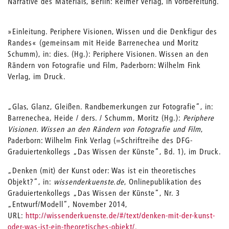
Narrative des Materials, Berlin: Reimer Verlag, in Vorbereitung.
»Einleitung. Periphere Visionen, Wissen und die Denkfigur des
Randes« (gemeinsam mit Heide Barrenechea und Moritz
Schumm), in: dies. (Hg.): Periphere Visionen. Wissen an den
Rändern von Fotografie und Film, Paderborn: Wilhelm Fink
Verlag, im Druck.
„Glas, Glanz, Gleißen. Randbemerkungen zur Fotografie“, in:
Barrenechea, Heide / ders. / Schumm, Moritz (Hg.):
Periphere
Visionen. Wissen an den Rändern von Fotografie und Film
,
Paderborn: Wilhelm Fink Verlag (=Schriftreihe des DFG-
Graduiertenkollegs „Das Wissen der Künste“, Bd. 1), im Druck.
„Denken (mit) der Kunst oder: Was ist ein theoretisches
Objekt?“, in:
wissenderkuenste.de
, Onlinepublikation des
Graduiertenkollegs „Das Wissen der Künste“, Nr. 3
„Entwurf/Modell“, November 2014,
URL:
http://wissenderkuenste.de/#/text/denken-mit-der-kunst-
oder-was-ist-ein-theoretisches-objekt/.