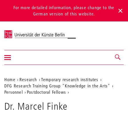
For more detailed information, please change to the
German version of this website.
Universität der Künste Berlin
Show/hide
Navigation &
navigation
search
Aktuelle
Home
Research
Temporary research institutes
DFG Research Training Group "Knowledge in the Arts"
Position
Personnel
Postdoctoral Fellows
auf
Dr. Marcel Finke
der
Webseite