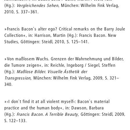
(Hg.):
Vergleichendes Sehen
, München: Wilhelm Fink Verlag,
2010, S. 337–361.
»Francis Bacon's alter ego? Critical remarks on the Barry Joule
Collection«, in: Harrison, Martin (Hg.): Francis Bacon. New
Studies, Göttingen: Steidl, 2010, S. 125–141.
»Von maßlosem Wuchs. Grenzen der Wahrnehmung und Bilder,
die Tumore zeigen«, in: Reichle, Ingeborg / Siegel, Steffen
(Hg.):
Maßlose Bilder. Visuelle Ästhetik der
Transgression,
München: Wilhelm Fink Verlag, 2009, S. 321–
340.
»›I don't find it at all violent myself‹: Bacon's material
practice and the human body«, in: Dawson, Barbara
(Hg.):
Francis Bacon. A Terrible Beauty,
Göttingen: Steidl, 2009,
S. 122–133.