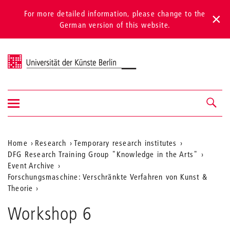
For more detailed information, please change to the
German version of this website.
Universität der Künste Berlin
Show/hide
Navigation &
navigation
search
Aktuelle
Home
Research
Temporary research institutes
DFG Research Training Group "Knowledge in the Arts"
Position
Event Archive
auf
Forschungsmaschine: Verschränkte Verfahren von Kunst &
Theorie
der
Webseite
Workshop 6