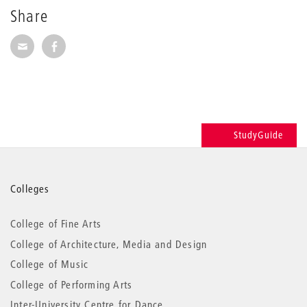
Share
Share via E-Mail
Share on Facebook
StudyGuide
More
Colleges
information
College of Fine Arts
College of Architecture, Media and Design
College of Music
College of Performing Arts
Inter-University Centre for Dance