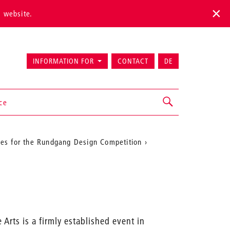
s website.
INFORMATION FOR
CONTACT
DE
ice
ies for the Rundgang Design Competition
Arts is a firmly established event in