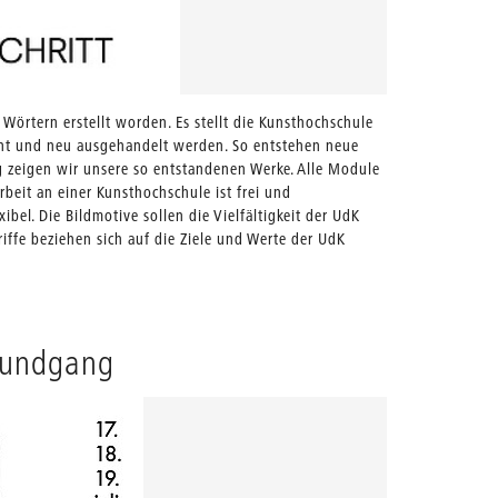
Wörtern erstellt worden. Es stellt die Kunsthochschule
Meine sie
scht und neu ausgehandelt werden. So entstehen neue
als einen
eigen wir unsere so entstandenen Werke. Alle Module
ungewöhn
eit an einer Kunsthochschule ist frei und
können mi
ibel. Die Bildmotive sollen die Vielfältigkeit der UdK
ergebniso
riffe beziehen sich auf die Ziele und Werte der UdK
Berlinwid
Berlin al
rrundgang