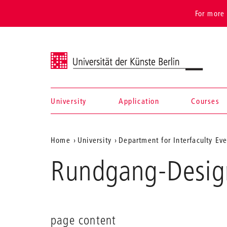
For more 
Universität der Künste Berlin
University
Application
Courses
Navigation &
Aktuelle
Home
University
Department for Interfaculty Ev
search
Position
Rundgang-Desig
auf
der
Webseite
page content