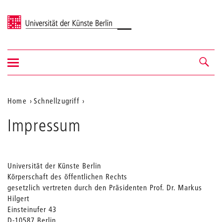
Universität der Künste Berlin
Navigation
Navigation &
ein-/ausblenden
Suche
Aktuelle
Home
Schnellzugriff
Position
Impressum
auf
der
Webseite
Universität der Künste Berlin
Körperschaft des öffentlichen Rechts
gesetzlich vertreten durch den Präsidenten Prof. Dr. Markus
Hilgert
Einsteinufer 43
D-10587 Berlin