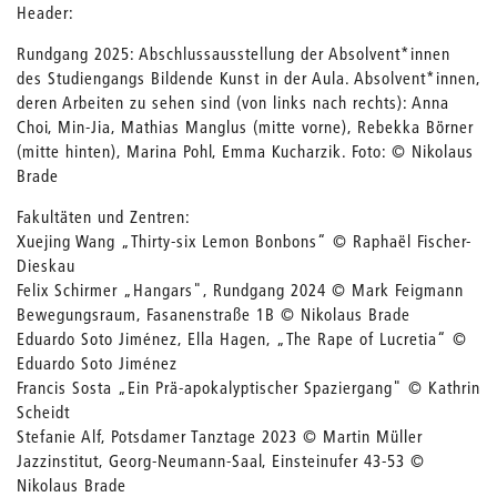
Header:
Rundgang 2025: Abschlussausstellung der Absolvent*innen
des Studiengangs Bildende Kunst in der Aula. Absolvent*innen,
deren Arbeiten zu sehen sind (von links nach rechts): Anna
Choi, Min-Jia, Mathias Manglus (mitte vorne), Rebekka Börner
(mitte hinten), Marina Pohl, Emma Kucharzik. Foto: © Nikolaus
Brade
Fakultäten und Zentren:
Xuejing Wang „Thirty-six Lemon Bonbons“ © Raphaël Fischer-
Dieskau
Felix Schirmer „Hangars", Rundgang 2024 © Mark Feigmann
Bewegungsraum, Fasanenstraße 1B © Nikolaus Brade
Eduardo Soto Jiménez, Ella Hagen, „The Rape of Lucretia“ ©
Eduardo Soto Jiménez
Francis Sosta „Ein Prä-apokalyptischer Spaziergang" © Kathrin
Scheidt
Stefanie Alf, Potsdamer Tanztage 2023 © Martin Müller
Jazzinstitut, Georg-Neumann-Saal, Einsteinufer 43-53 ©
Nikolaus Brade