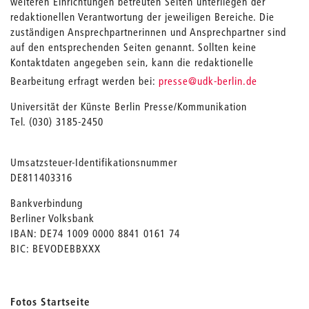
weiteren Einrichtungen betreuten Seiten unterliegen der
redaktionellen Verantwortung der jeweiligen Bereiche. Die
zuständigen Ansprechpartnerinnen und Ansprechpartner sind
auf den entsprechenden Seiten genannt. Sollten keine
Kontaktdaten angegeben sein, kann die redaktionelle
_
Bearbeitung erfragt werden bei:
presse
@udk-berlin.de
Universität der Künste Berlin Presse/Kommunikation
Tel. (030) 3185-2450
Umsatzsteuer-Identifikationsnummer
DE811403316
Bankverbindung
Berliner Volksbank
IBAN: DE74 1009 0000 8841 0161 74
BIC: BEVODEBBXXX
Fotos Startseite