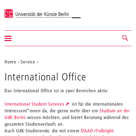
Universität der Künste Berlin
Navigation
Navigation &
ein-/ausblenden
Suche
Aktuelle
Home
Service
Position
International Office
auf
der
Das International Office ist in zwei Bereichen aktiv:
Webseite
International Student Services
ist für die internationalen
Interessent*innen da, die gerne mehr über ein
Studium an der
UdK Berlin
wissen möchten, und bietet Beratung während des
gesamten Studienverlaufs an.
Auch UdK-Studierende, die mit einem
DAAD-/Fulbright-