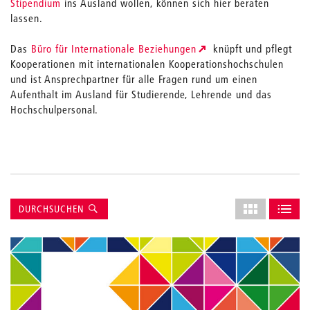
Stipendium
ins Ausland wollen, können sich hier beraten
lassen.
Das
Büro für Internationale Beziehungen
knüpft und pflegt
Kooperationen mit internationalen Kooperationshochschulen
und ist Ansprechpartner für alle Fragen rund um einen
Aufenthalt im Ausland für Studierende, Lehrende und das
Hochschulpersonal.
Suche
Layout
DURCHSUCHEN
des
ALS GRID AN
ALS L
Grids
anpassen