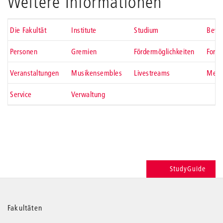
Weitere Informationen
Die Fakultät
Institute
Studium
Bewe
Personen
Gremien
Fördermöglichkeiten
Fors
Veranstaltungen
Musikensembles
Livestreams
Medi
Service
Verwaltung
StudyGuide
Weitere
Fakultäten