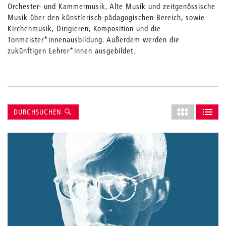
Orchester- und Kammermusik, Alte Musik und zeitgenössische
Musik über den künstlerisch-pädagogischen Bereich, sowie
Kirchenmusik, Dirigieren, Komposition und die
Tonmeister*innenausbildung. Außerdem werden die
zukünftigen Lehrer*innen ausgebildet.
Suche
Layout
DURCHSUCHEN
des
ALS GRID AN
ALS L
Grids
anpassen