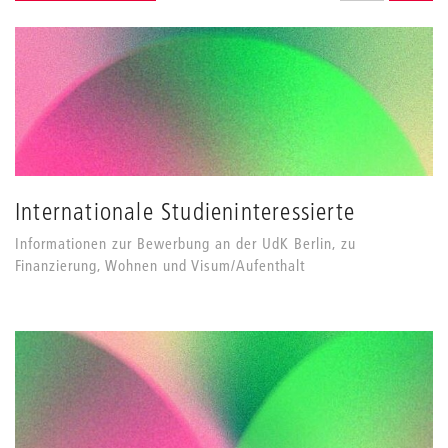
des
ALS GRID AN
ALS L
Grids
anpassen
Internationale Studieninteressierte
Informationen zur Bewerbung an der UdK Berlin, zu
Finanzierung, Wohnen und Visum/Aufenthalt