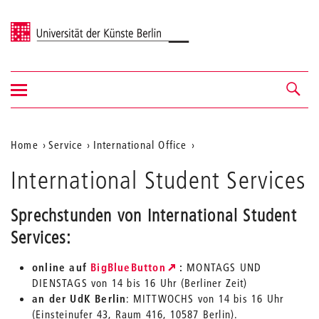
Universität der Künste Berlin
Navigation
Navigation &
ein-/ausblenden
Suche
Aktuelle
Home
Service
International Office
Position
International Student Services
auf
der
Sprechstunden von International Student
Webseite
Services:
online auf
BigBlueButton
:
MONTAGS UND
DIENSTAGS von 14 bis 16 Uhr (Berliner Zeit)
an der UdK Berlin
: MITTWOCHS von 14 bis 16 Uhr
(Einsteinufer 43, Raum 416, 10587 Berlin).