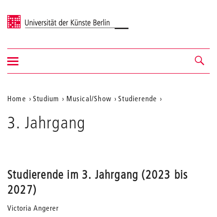
Universität der Künste Berlin
Navigation
Navigation &
ein-/ausblenden
Suche
Aktuelle
Home
Studium
Musical/Show
Studierende
Position
3. Jahrgang
auf
der
Webseite
Studierende im 3. Jahrgang (2023 bis
2027)
Victoria Angerer