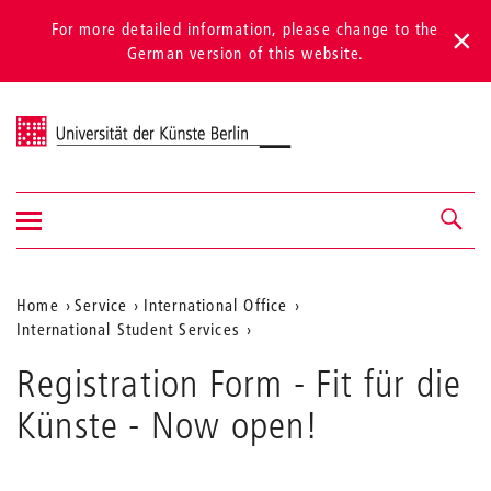
For more detailed information, please change to the
German version of this website.
Universität der Künste Berlin
Show/hide
Navigation &
navigation
search
Aktuelle
Home
Service
International Office
International Student Services
Position
auf
Registration Form - Fit für die
der
Künste - Now open!
Webseite