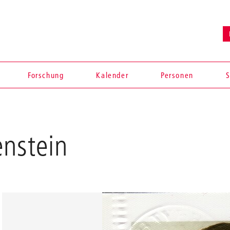
Forschung
Kalender
Personen
S
enstein
en