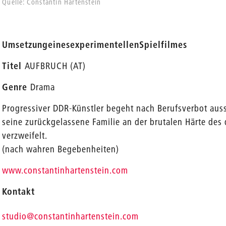
Quelle: Constantin Hartenstein
Umsetzung
eines
experimentellen
Spielfilmes
Titel
AUFBRUCH (AT)
Genre
Drama
Progressiver DDR-Künstler begeht nach Berufsverbot auss
seine zurückgelassene Familie an der brutalen Härte des
verzweifelt.
(nach wahren Begebenheiten)
www.constantinhartenstein.com
Kontakt
_
studio
@constantinhartenstein.com