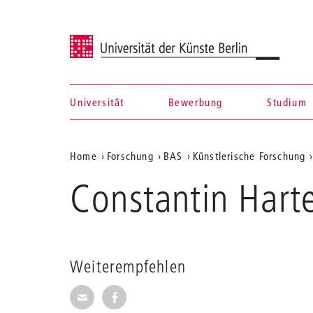
Universität der Künste Berlin
Universität
Bewerbung
Studium
Navigation &
Aktuelle
Home
Forschung
BAS
Künstlerische Forschung
Suche
Position
Constantin Hart
auf
der
Webseite
Weiterempfehlen
Seite per E-Mail weiterempfehlen
Seite auf Facebook weiterempfehl