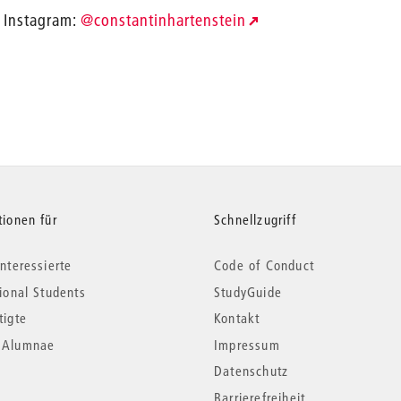
Instagram:
@constantinhartenstein
tionen für
Schnellzugriff
nteressierte
Code of Conduct
tional Students
StudyGuide
tigte
Kontakt
*Alumnae
Impressum
Datenschutz
Barrierefreiheit