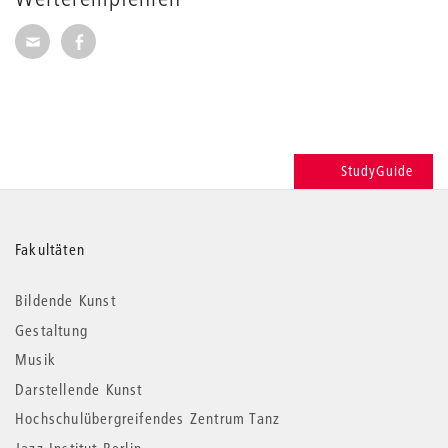
Seite per E-Mail weiterempfehlen
Seite auf Facebook weiterempfehlen
StudyGuide
Weitere
Fakultäten
Informationen
Bildende Kunst
Gestaltung
Musik
Darstellende Kunst
Hochschulübergreifendes Zentrum Tanz
Jazz Institut Berlin