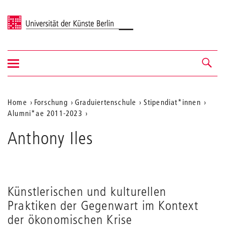
Universität der Künste Berlin
Navigation
Navigation &
ein-/ausblenden
Suche
Aktuelle
Home
Forschung
Graduiertenschule
Stipendiat*innen
Alumni*ae 2011-2023
Position
auf
Anthony Iles
der
Webseite
Künstlerischen und kulturellen
Praktiken der Gegenwart im Kontext
der ökonomischen Krise