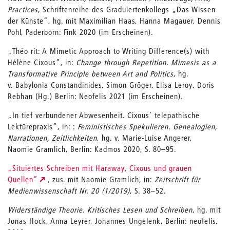
Practices
, Schriftenreihe des Graduiertenkollegs „Das Wissen
der Künste“, hg. mit Maximilian Haas, Hanna Magauer, Dennis
Pohl, Paderborn: Fink 2020 (im Erscheinen).
„Théo rit: A Mimetic Approach to Writing Difference(s) with
Hélène Cixous“, in:
Change through Repetition. Mimesis as a
Transformative Principle between Art and Politics
, hg.
v. Babylonia Constandinides, Simon Gröger, Elisa Leroy, Doris
Rebhan (Hg.) Berlin: Neofelis 2021 (im Erscheinen).
„In tief verbundener Abwesenheit. Cixous’ telepathische
Lektürepraxis“, in: :
Feministisches Spekulieren. Genealogien,
Narrationen, Zeitlichkeiten
, hg. v. Marie-Luise Angerer,
Naomie Gramlich, Berlin: Kadmos 2020, S. 80–95.
„Situiertes Schreiben mit Haraway, Cixous und grauen
Quellen“
, zus. mit Naomie Gramlich, in:
Zeitschrift für
Medienwissenschaft Nr. 20 (1/2019)
, S. 38–52.
Widerständige Theorie
.
Kritisches Lesen und Schreiben
, hg. mit
Jonas Hock, Anna Leyrer, Johannes Ungelenk, Berlin: neofelis,