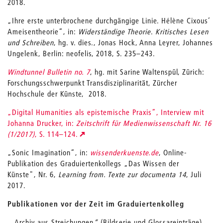
2018.
„Ihre erste unterbrochene durchgängige Linie. Hélène Cixous’
Ameisentheorie“, in:
Widerständige Theorie
.
Kritisches Lesen
und Schreiben
, hg. v. dies., Jonas Hock, Anna Leyrer, Johannes
Ungelenk, Berlin: neofelis, 2018, S. 235–243.
Windtunnel Bulletin no. 7
, hg. mit Sarine Waltenspül, Zürich:
Forschungsschwerpunkt Transdisziplinarität, Zürcher
Hochschule der Künste, 2018.
„Digital Humanities als epistemische Praxis”, Interview mit
Johanna Drucker, in:
Zeitschrift für Medienwissenschaft Nr. 16
(1/2017)
, S. 114–124.
„Sonic Imagination“, in:
wissenderkuenste.de
, Online-
Publikation des Graduiertenkollegs „Das Wissen der
Künste", Nr. 6,
Learning from. Texte zur documenta 14
, Juli
2017.
Publikationen vor der Zeit im Graduiertenkolleg
„Archiv aus Streichungen
“
(Bildserie und Glossareinträge),