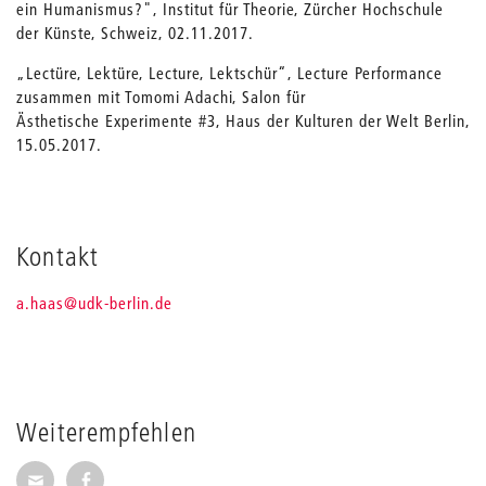
ein Humanismus?", Institut für Theorie, Zürcher Hochschule
der Künste, Schweiz, 02.11.2017.
„Lectüre, Lektüre, Lecture, Lektschür“, Lecture Performance
zusammen mit Tomomi Adachi, Salon für
Ästhetische Experimente #3, Haus der Kulturen der Welt Berlin,
15.05.2017.
Kontakt
_
a.haas
@udk-berlin.de
Weiterempfehlen
Seite per E-Mail weiterempfehlen
Seite auf Facebook weiterempfehlen