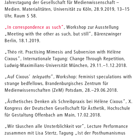
Jahrestagung der Gesellschaft für Medienwissenschaft –
Medien. Materialitäten, Universität zu Köln, 28.9.2019, 13–15
Uhr, Raum S 58.
„In correspondence as such“
, Workshop zur Ausstellung
„Meeting with the other as such, but still“, Bärenzwinger
Berlin, 18.1.2019.
„Théo rit. Practising Mimesis and Subversion with Hélène
Cixous“, Internationale Tagung: Change Through Repetition,
Ludwig-Maximilians-Universität München, 29.11.–1.12.2018.
„Auf Cixous’
telepaths
“, Workshop: Feminist speculations with
strange bedfellows, Brandenburgisches Zentrum für
Medienwissenschaften (ZeM) Potsdam, 28.–29.06.2018.
„Ästhetisches Denken als Schreibpraxis bei Hélène Cixous“, X.
Kongress der Deutschen Gesellschaft für Ästhetik, Hochschule
für Gestaltung Offenbach am Main, 17.02.2018.
„Wir täuschen alle Unsterblichkeit vor“, Lecture Performance
zusammen mit Lisa Stertz, Tagung „Ist der Posthumanismus