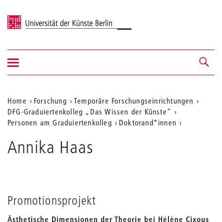
Universität der Künste Berlin
Navigation
Navigation &
ein-/ausblenden
Suche
Aktuelle
Home
Forschung
Temporäre Forschungseinrichtungen
DFG-Graduiertenkolleg „Das Wissen der Künste“
Position
Personen am Graduiertenkolleg
Doktorand*innen
auf
Annika Haas
der
Webseite
Promotionsprojekt
Ästhetische Dimensionen der Theorie bei Hélène Cixous