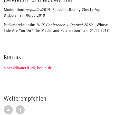
Moderation:
re:publica
2019: Session „Reality Check: Pop-
Diskurs” am 06.05.2019
Podiumsreferentin:
DICE Conference + Festival 2018
: „Whose
Side Are You On? The Media and Polarisation” am 01.11.2018
Kontakt
_
n.schildhauer
@udk-berlin.de
Weiterempfehlen
Seite per E-Mail weiterempfehlen
Seite auf Facebook weiterempfehlen