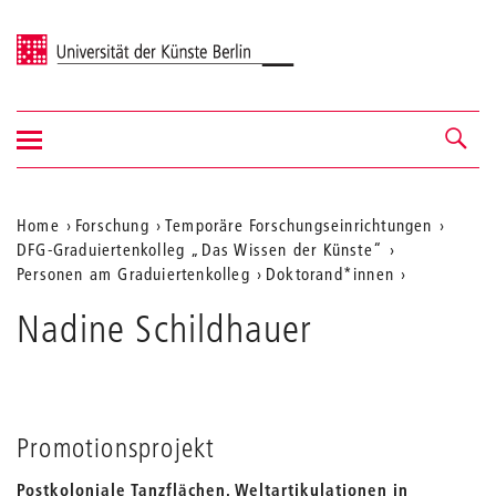
Universität der Künste Berlin
Navigation
Navigation &
ein-/ausblenden
Suche
Aktuelle
Home
Forschung
Temporäre Forschungseinrichtungen
DFG-Graduiertenkolleg „Das Wissen der Künste“
Position
Personen am Graduiertenkolleg
Doktorand*innen
auf
Nadine Schildhauer
der
Webseite
Promotionsprojekt
Postkoloniale Tanzflächen. Weltartikulationen in