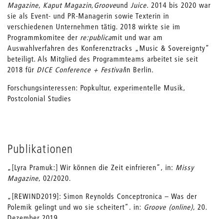
Magazine
,
Kaput Magazin
,
Groove
und
Juice
. 2014 bis 2020 war
sie als Event- und PR-Managerin sowie Texterin in
verschiedenen Unternehmen tätig. 2018 wirkte sie im
Programmkomitee der
re:publica
mit und war am
Auswahlverfahren des Konferenztracks „Music & Sovereignty“
beteiligt. Als Mitglied des Programmteams arbeitet sie seit
2018 für
DICE Conference + Festival
in Berlin.
Forschungsinteressen: Popkultur, experimentelle Musik,
Postcolonial Studies
Publikationen
„[Lyra Pramuk:] Wir können die Zeit einfrieren“, in:
Missy
Magazine
, 02/2020.
„[REWIND2019]: Simon Reynolds Conceptronica – Was der
Polemik gelingt und wo sie scheitert“. in:
Groove (online)
, 20.
Dezember 2019.