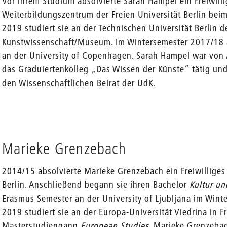
Vor ihrem Studium absolvierte Sarah Hampel ein Freiwilli
Weiterbildungszentrum der Freien Universität Berlin be
en
2019 studiert sie an der Technischen Universität Berlin 
Kunstwissenschaft/Museum. Im Wintersemester 2017/18 a
an der University of Copenhagen. Sarah Hampel war von
das Graduiertenkolleg „Das Wissen der Künste“ tätig un
den Wissenschaftlichen Beirat der UdK.
Marieke Grenzebach
2014/15 absolvierte Marieke Grenzebach ein Freiwilliges 
Berlin. Anschließend begann sie ihren Bachelor
Kultur un
Erasmus Semester an der University of Ljubljana im Wint
2019 studiert sie an der Europa-Universität Viedrina in F
Masterstudiengang
European Studies
. Marieke Grenzeba