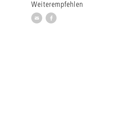
Weiterempfehlen
Seite per E-Mail weiterempfehlen
Seite auf Facebook weiterempfehl