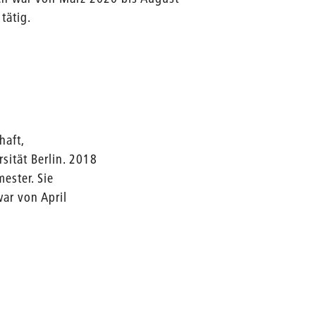
tätig.
haft,
sität Berlin. 2018
ester. Sie
war von April