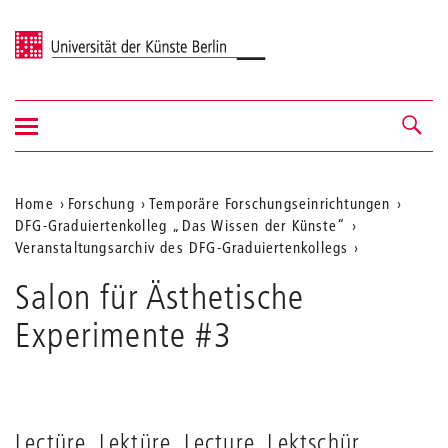
Universität der Künste Berlin
Navigation
Navigation &
ein-/ausblenden
Suche
Aktuelle
Home
Forschung
Temporäre Forschungseinrichtungen
DFG-Graduiertenkolleg „Das Wissen der Künste“
Position
Veranstaltungsarchiv des DFG-Graduiertenkollegs
auf
Salon für Ästhetische
der
Experimente #3
Webseite
Lectüre, Lektüre, Lecture, Lektschür