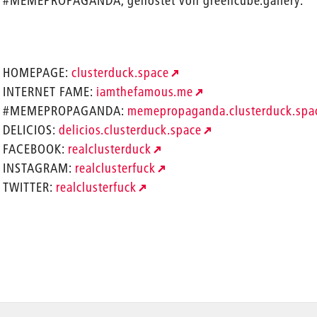
#MEMEPROPAGANDA, gehostet von greencube.gallery.
HOMEPAGE:
clusterduck.space
INTERNET FAME:
iamthefamous.me
#MEMEPROPAGANDA:
memepropaganda.clusterduck.spa
DELICIOS:
delicios.clusterduck.space
FACEBOOK:
realclusterduck
INSTAGRAM:
realclusterfuck
TWITTER:
realclusterfuck