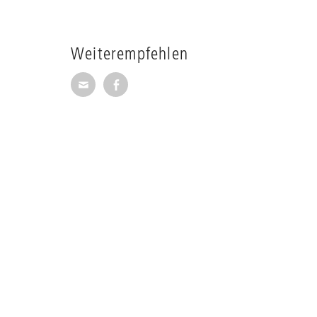
Weiterempfehlen
Seite per E-Mail weiterempfehlen
Seite auf Facebook weiterempfehl