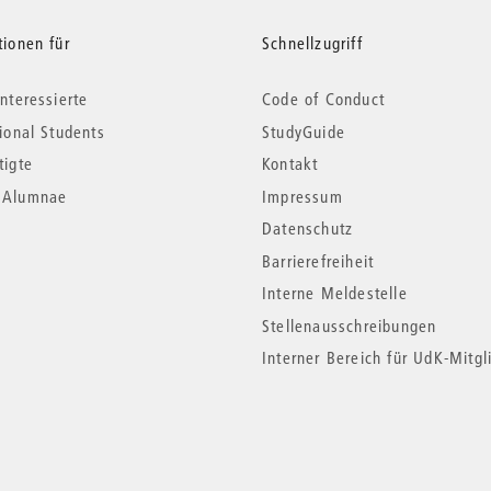
tionen für
Schnellzugriff
nteressierte
Code of Conduct
tional Students
StudyGuide
tigte
Kontakt
*Alumnae
Impressum
Datenschutz
Barrierefreiheit
Interne Meldestelle
Stellenausschreibungen
Interner Bereich für UdK-Mitgl