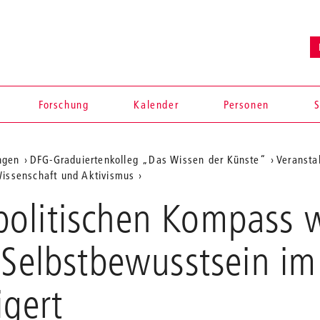
Forschung
Kalender
Personen
S
ngen
DFG-Graduiertenkolleg „Das Wissen der Künste“
Veransta
 Wissenschaft und Aktivismus
olitischen Kompass w
 Selbstbewusstsein im 
igert