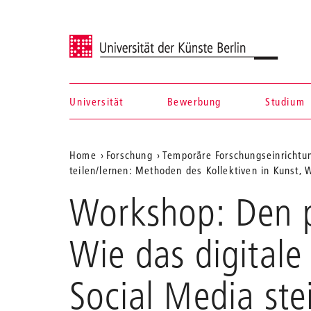
Universität der Künste Berlin
Universität
Bewerbung
Studium
Navigation &
Aktuelle
Home
Forschung
Temporäre Forschungseinrichtu
Suche
teilen/lernen: Methoden des Kollektiven in Kunst,
Position
Workshop: Den p
auf
der
Wie das digitale
Webseite
Social Media ste