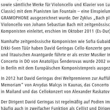
sowie sämtliche Werke für Violoncello und Klavier von 
Classic) mit dem Pianisten Ian Fountain – eine Einspiel
GRAMOPHONE ausgezeichnet wurde. Der Zyklus „Bach plus
Violoncello von Johann Sebastian Bach mit zeitgenössis
Komponisten einleitet, erschien im Oktober 2011 (Es-Dur)
Namhafte zeitgenössische Komponisten wie Sofia Gubaidu
Erkki-Sven Tüür haben David Geringas Cello-Konzerte gew
und litauischen Avantgarde führte er als erster Musiker
Concerto in DO von Anatolijus Šenderovas wurde 2002 v
in Berlin mit dem Europäischen Komponistenpreis ausgez
In 2012 hat David Geringas drei Weltpremieren zur Auffü
Memoriam“ von Arvydas Malcys in Kaunas, das Concerto p
in Mailand und das Cellokonzert von Alexander Raskato
Der Dirigent David Geringas ist regelmäßig auf Podien im
häufig auch in zweifacher Funktion als Cellist und Dirig