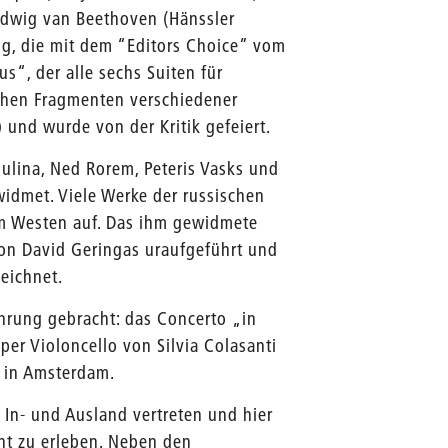
Ludwig van Beethoven (Hänssler
ung, die mit dem “Editors Choice” vom
“, der alle sechs Suiten für
chen Fragmenten verschiedener
 und wurde von der Kritik gefeiert.
lina, Ned Rorem, Peteris Vasks und
idmet. Viele Werke der russischen
 im Westen auf. Das ihm gewidmete
on David Geringas uraufgeführt und
eichnet.
hrung gebracht: das Concerto „in
er Violoncello von Silvia Colasanti
v in Amsterdam.
 In- und Ausland vertreten und hier
ent zu erleben. Neben den