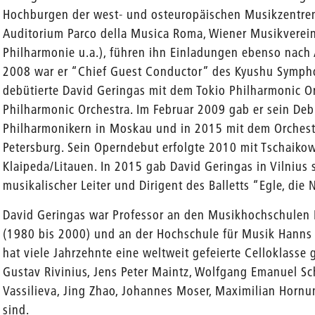
Hochburgen der west- und osteuropäischen Musikzentr
Auditorium Parco della Musica Roma, Wiener Musikverein,
Philharmonie u.a.), führen ihn Einladungen ebenso nach
2008 war er “Chief Guest Conductor” des Kyushu Sympho
debütierte David Geringas mit dem Tokio Philharmonic 
Philharmonic Orchestra. Im Februar 2009 gab er sein Deb
Philharmonikern in Moskau und in 2015 mit dem Orchester
Petersburg. Sein Operndebut erfolgte 2010 mit Tschaik
Klaipeda/Litauen. In 2015 gab David Geringas in Vilnius 
musikalischer Leiter und Dirigent des Balletts “Egle, die
David Geringas war Professor an den Musikhochschulen
(1980 bis 2000) und an der Hochschule für Musik Hanns Ei
hat viele Jahrzehnte eine weltweit gefeierte Celloklasse g
Gustav Rivinius, Jens Peter Maintz, Wolfgang Emanuel Sc
Vassilieva, Jing Zhao, Johannes Moser, Maximilian Horn
sind.