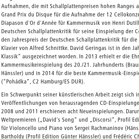
Aufnahmen, die mit Schallplattenpreisen hohen Ranges 
Grand Prix du Disque für die Aufnahme der 12 Cellokonze
Diapason d´Or d´Année für Kammermusik von Henri Dutill
Deutschen Schallplattenkritik für seine Einspielung der 
den Jahrespreis der Deutschen Schallplattenkritik für die
Klavier von Alfred Schnittke. David Geringas ist in den
Klassik” ausgezeichnet worden. In 2013 erhielt er die Eh
Kammermusikeinspielung des 20./21. Jahrhunderts (Braunf
Hänssler) und in 2014 für die beste Kammermusik-Einspi
(“Pohádka”, C2 Hamburg/ES DUR).
Ein Schwerpunkt seiner künstlerischen Arbeit zeigt sich 
Veröffentlichungen von herausragenden CD-Einspielungen
2008 und 2011 erschienen acht Neueinspielungen. Darun
Weltpremieren („David´s Song“ und „Discorsi“, Profil Edi
für Violoncello und Piano von Sergei Rachmaninov (Hänss
Bartholdy (Profil Edition Günter Hänssler) und Frédéric 