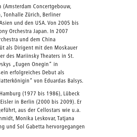
en (Amsterdam Concertgebouw,
 Tonhalle Zürich, Berliner
 Asien und den USA. Von 2005 bis
ny Orchestra Japan. In 2007
Orchestra und dem China
üt als Dirigent mit den Moskauer
 des Mariinsky Theaters in St.
owskys „Eugen Onegin“ in
sein erfolgreiches Debut als
 Natterkönigin” von Eduardas Balsys.
 Hamburg (1977 bis 1986), Lübeck
sler in Berlin (2000 bis 2009). Er
eführt, aus der Cellostars wie u.a.
hmidt, Monika Leskovar, Tatjana
ung und Sol Gabetta hervorgegangen