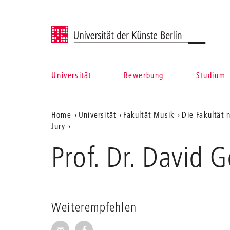
Universität der Künste Berlin
Universität
Bewerbung
Studium
Navigation &
Aktuelle
Home
Universität
Fakultät Musik
Die Fakultät 
Suche
Jury
Position
Prof. Dr. David 
auf
der
Webseite
Weiterempfehlen
Seite per E-Mail weiterempfehlen
Seite auf Facebook weiterempfehl