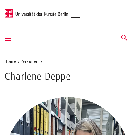
Universität der Künste Berlin
Navigation
Navigation &
ein-/ausblenden
Suche
Aktuelle
Home
Personen
Deppe
Position
Charlene Deppe
auf
der
Webseite