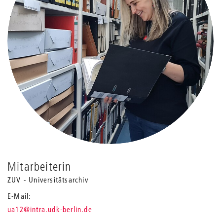
Mitarbeiterin
ZUV - Universitätsarchiv
E-Mail
_
ua12
@intra.udk-berlin.de