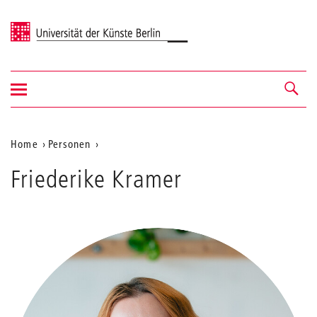
Universität der Künste Berlin
Navigation
Navigation &
ein-/ausblenden
Suche
Aktuelle
Home
Personen
Kramer
Position
Friederike Kramer
auf
der
Webseite