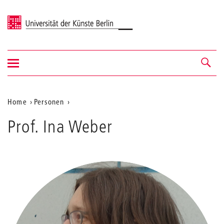
Universität der Künste Berlin
Navigation
Navigation &
ein-/ausblenden
Suche
Aktuelle
Home
Personen
Weber
Position
Prof. Ina Weber
auf
der
Webseite