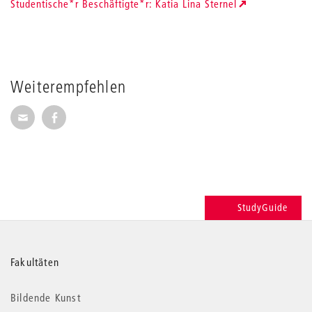
Studentische*r Beschäftigte*r: Katia Lina Sternel
Weiterempfehlen
Seite per E-Mail weiterempfehlen
Seite auf Facebook weiterempfehlen
StudyGuide
Weitere
Fakultäten
Informationen
Bildende Kunst