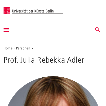
Universität der Künste Berlin
Navigation
Navigation &
ein-/ausblenden
Suche
Aktuelle
Home
Personen
Adler
Position
Prof. Julia Rebekka Adler
auf
der
Webseite