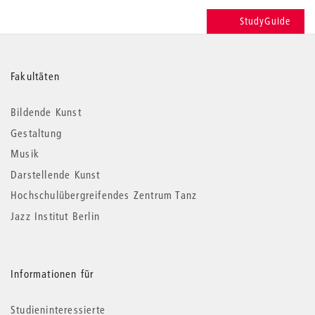
StudyGuide
Weitere
Fakultäten
Informationen
Bildende Kunst
Gestaltung
Musik
Darstellende Kunst
Hochschulübergreifendes Zentrum Tanz
Jazz Institut Berlin
Informationen für
Studieninteressierte