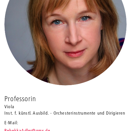
Professorin
Viola
Inst. f. künstl. Ausbild. - Orchesterinstrumente und Dirigieren
E-Mail
_
RebekkaAdler
@gmx.de