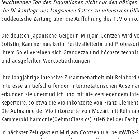
leuchtenden Ton den Figurationen nicht nur den nötigen 
die Diskantlage des langsamen Satzes zu intensivem Glü
Süddeutsche Zeitung über die Aufführung des 1. Violink
Die deutsch-japanische Geigerin Mirijam Contzen wird vo
Solistin, Kammermusikerin, Festivalleiterin und Professor
Ihrem Spiel vereinen sich Grandezza und höchste technis
und ausgefeilten Werkbetrachtungen.
Ihre langjährige intensive Zusammenarbeit mit Reinhard 
Interesse an tiefschürfenden interpretatorischen Ausei
erkunden sie unermüdlich und mit nie versiegendem Inte
Repertoire, so etwa die Violinkonzerte von Franz Clement
Die Aufnahme der Violinkonzerte von Mozart mit Reinhar
Kammerphilharmonie(OehmsClassics) stieß bei der Fachp
In nächster Zeit gastiert Mirijam Contzen u.a. beimWDR-