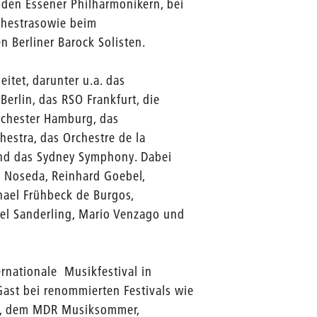
 den Essener Philharmonikern, bei
chestrasowie beim
n Berliner Barock Solisten.
itet, darunter u.a. das
erlin, das RSO Frankfurt, die
rchester Hamburg, das
hestra, das Orchestre de la
und das Sydney Symphony. Dabei
ea Noseda, Reinhard Goebel,
hael Frühbeck de Burgos,
ael Sanderling, Mario Venzago und
ternationale Musikfestival in
Gast bei renommierten Festivals wie
al, dem MDR Musiksommer,