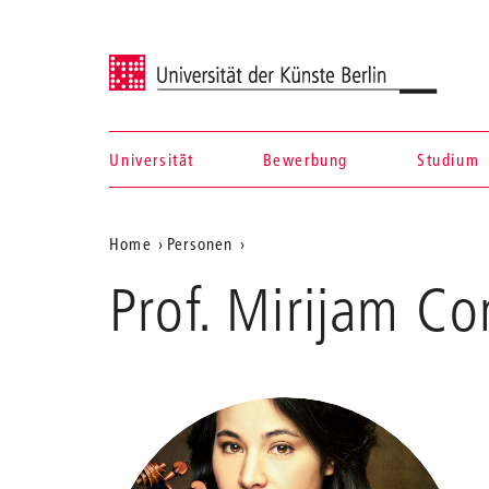
Universität der Künste Berlin
Universität
Bewerbung
Studium
Navigation &
Aktuelle
Home
Personen
Suche
Contzen
Position
Prof. Mirijam Co
auf
der
Webseite