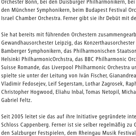
Orchester Bonn, bei den Duisburger Philharmonikern, bei
den Münchner Symphonikern, beim Budapest Festival Or
Israel Chamber Orchestra. Ferner gibt sie ihr Debüt mit de
Sie hat bereits mit führenden Orchestern zusammengearbe
Gewandhausorchester Leipzig, das Konzerthausorchester B
Bamberger Symphonikern, das Philharmonischen Staatso
Helsinki PhilharmonicOrchstra, das BBC Philharmonic Orc
Suisse Romande, das Liverpool Philharmonic Orchestra 
spielte sie unter der Leitung von Iván Fischer, Gianandr
Vladimir Fedosejev, Leif Segerstam, Lothar Zagrosek, Rap
Christopher Hogwood, Eliahu Inbal, Tomas Netopil, Mich
Gabriel Feltz.
Seit 2005 leitet sie das auf ihre Initiative gegründete in
Schloss Cappenberg. Ferner ist sie selber regelmäßig zu 
den Salzburger Festspielen, dem Rheingau Musik Festiv