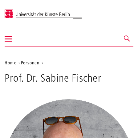
Universität der Künste Berlin
Navigation
Navigation &
ein-/ausblenden
Suche
Aktuelle
Home
Personen
Fischer
Position
Prof. Dr. Sabine Fischer
auf
der
Webseite