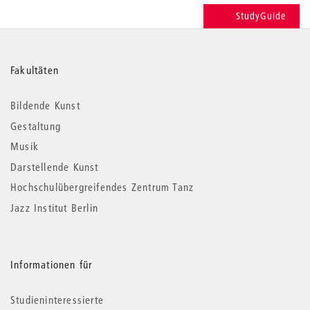
StudyGuide
Weitere
Fakultäten
Informationen
Bildende Kunst
Gestaltung
Musik
Darstellende Kunst
Hochschulübergreifendes Zentrum Tanz
Jazz Institut Berlin
Informationen für
Studieninteressierte