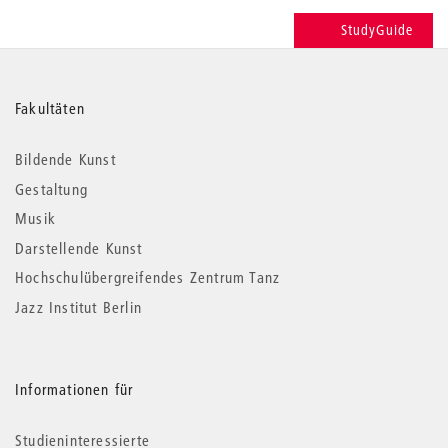
StudyGuide
Weitere
Fakultäten
Informationen
Bildende Kunst
Gestaltung
Musik
Darstellende Kunst
Hochschulübergreifendes Zentrum Tanz
Jazz Institut Berlin
Informationen für
Studieninteressierte