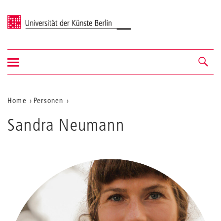
Universität der Künste Berlin
Navigation
Navigation &
ein-/ausblenden
Suche
Aktuelle
Home
Personen
Neumann
Position
Sandra Neumann
auf
der
Webseite