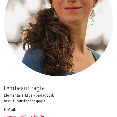
Lehrbeauftragte
Elementare Musikpädagogik
Inst. f. Musikpädagogik
E-Mail
_
s.neumann
@udk-berlin.de