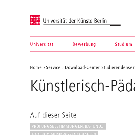
Universität der Künste Berlin
Universität
Bewerbung
Studium
Navigation &
Aktuelle
Home
Service
Download-Center Studierendenser
Suche
Position
Künstlerisch-Pä
auf
der
Webseite
Auf dieser Seite
PRÜFUNGSBESTIMMUNGEN, BA- UND...
TOOLBOX MUSIKWISSENSCHAFTEN