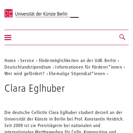
Universität der Künste Berlin
Navigation
Navigation &
ein-/ausblenden
Suche
Aktuelle
Home
Service
Fördermöglichkeiten an der UdK Berlin
Deutschlandstipendium
Informationen für Förderer*innen
Position
Wer wird gefördert?
Ehemalige Stipendiat*innen
auf
Clara Eglhuber
der
Webseite
Die deutsche Cellistin Clara Eglhuber studiert derzeit an der
Universität der Künste in Berlin bei Prof. Konstantin Heidrich.
Seit 2009 ist sie Preisträgerin bei nationalen und
internationalen Wettbewerben für Cello, Komposition und