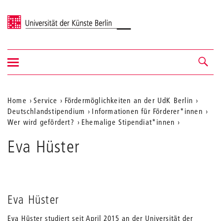
Universität der Künste Berlin
Navigation
Navigation &
ein-/ausblenden
Suche
Aktuelle
Home
Service
Fördermöglichkeiten an der UdK Berlin
Deutschlandstipendium
Informationen für Förderer*innen
Position
Wer wird gefördert?
Ehemalige Stipendiat*innen
auf
Eva Hüster
der
Webseite
Eva Hüster
Eva Hüster studiert seit April 2015 an der Universität der