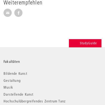
Weiterempfehlen
Seite per E-Mail weiterempfehlen
Seite auf Facebook weiterempfehlen
StudyGuide
Weitere
Fakultäten
Informationen
Bildende Kunst
Gestaltung
Musik
Darstellende Kunst
Hochschulübergreifendes Zentrum Tanz