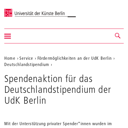
Universität der Künste Berlin
Navigation
Navigation &
ein-/ausblenden
Suche
Aktuelle
Home
Service
Fördermöglichkeiten an der UdK Berlin
Deutschlandstipendium
Position
auf
Spendenaktion für das
der
Deutschlandstipendium der
Webseite
UdK Berlin
Mit der Unterstützung privater Spender*innen wurden im