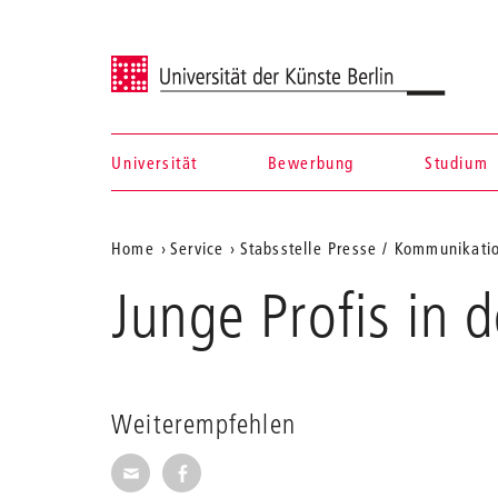
Universität der Künste Berlin
Universität
Bewerbung
Studium
Navigation &
Aktuelle
Home
Service
Stabsstelle Presse / Kommunikati
Suche
Position
Junge Profis in 
auf
der
Webseite
Weiterempfehlen
Seite per E-Mail weiterempfehlen
Seite auf Facebook weiterempfehl