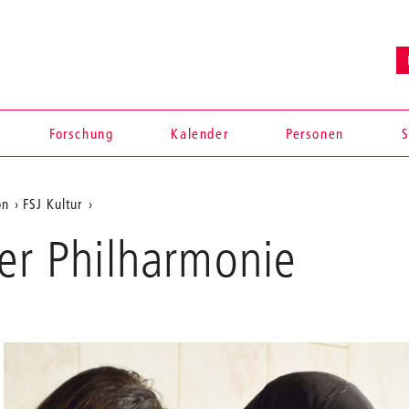
Forschung
Kalender
Personen
S
on
FSJ Kultur
der Philharmonie
en