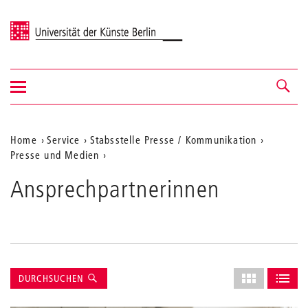
Universität der Künste Berlin
Navigation
Navigation &
ein-/ausblenden
Suche
Aktuelle
Home
Service
Stabsstelle Presse / Kommunikation
Presse und Medien
Position
auf
Ansprechpartnerinnen
der
Webseite
Suche
Layout
DURCHSUCHEN
des
ALS GRID AN
ALS L