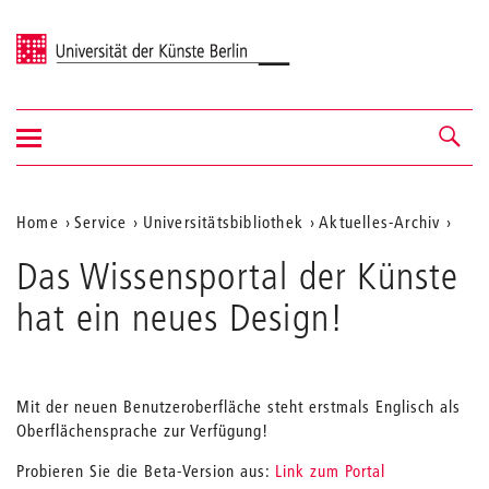
Universität der Künste Berlin
Navigation
Navigation &
ein-/ausblenden
Suche
Aktuelle
Home
Service
Universitätsbibliothek
Aktuelles-Archiv
Position
Das Wissensportal der Künste
auf
hat ein neues Design!
der
Webseite
Mit der neuen Benutzeroberfläche steht erstmals Englisch als
Oberflächensprache zur Verfügung!
Probieren Sie die Beta-Version aus:
Link zum Portal