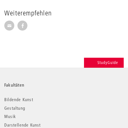
Weiterempfehlen
Seite per E-Mail weiterempfehlen
Seite auf Facebook weiterempfehlen
StudyGuide
Weitere
Fakultäten
Informationen
Bildende Kunst
Gestaltung
Musik
Darstellende Kunst