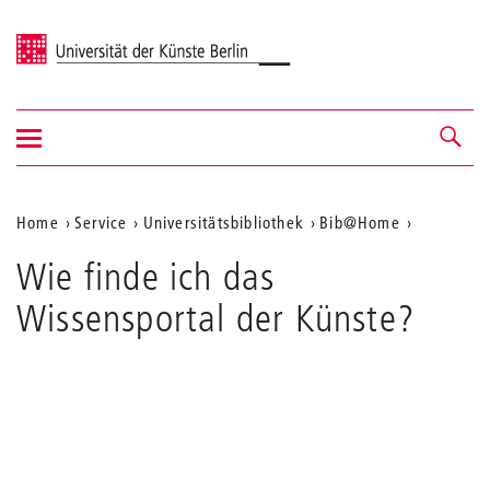
Universität der Künste Berlin
Navigation
Navigation &
ein-/ausblenden
Suche
Aktuelle
Home
Service
Universitätsbibliothek
Bib@Home
Position
Wie finde ich das
auf
Wissensportal der Künste?
der
Webseite