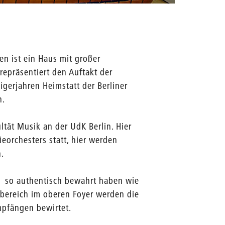
Quelle: J
n ist ein Haus mit großer
epräsentiert den Auftakt der
gerjahren Heimstatt der Berliner
n.
ltät Musik an der UdK Berlin. Hier
orchesters statt, hier werden
.
eit so authentisch bewahrt haben wie
ebereich im oberen Foyer werden die
mpfängen bewirtet.