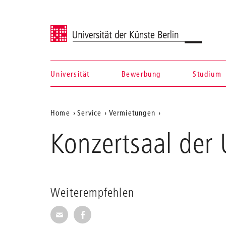
Universität der Künste Berlin
Universität
Bewerbung
Studium
Navigation &
Aktuelle
Home
Service
Vermietungen
Suche
Position
Konzertsaal der 
auf
der
Webseite
Weiterempfehlen
Seite per E-Mail weiterempfehlen
Seite auf Facebook weiterempfehl