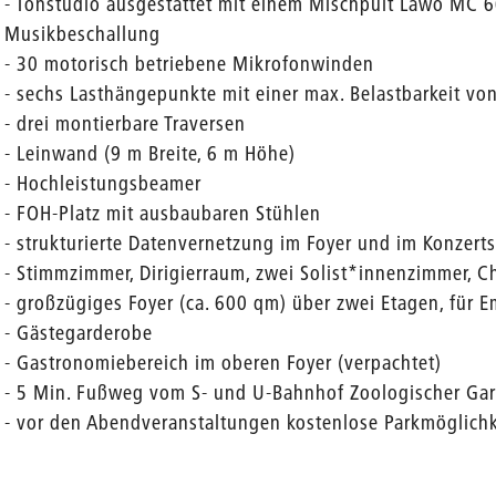
- Tonstudio ausgestattet mit einem Mischpult Lawo MC 6
Musikbeschallung
- 30 motorisch betriebene Mikrofonwinden
- sechs Lasthängepunkte mit einer max. Belastbarkeit von
- drei montierbare Traversen
- Leinwand (9 m Breite, 6 m Höhe)
- Hochleistungsbeamer
- FOH-Platz mit ausbaubaren Stühlen
- strukturierte Datenvernetzung im Foyer und im Konzerts
- Stimmzimmer, Dirigierraum, zwei Solist*innenzimmer, C
- großzügiges Foyer (ca. 600 qm) über zwei Etagen, für 
- Gästegarderobe
- Gastronomiebereich im oberen Foyer (verpachtet)
- 5 Min. Fußweg vom S- und U-Bahnhof Zoologischer Ga
- vor den Abendveranstaltungen kostenlose Parkmöglichk