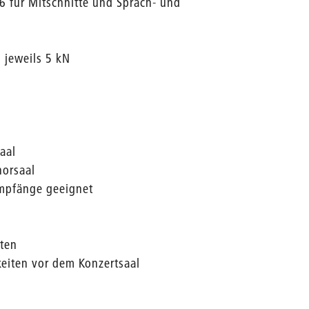
6 für Mitschnitte und Sprach- und
 jeweils 5 kN
aal
horsaal
Empfänge geeignet
rten
eiten vor dem Konzertsaal