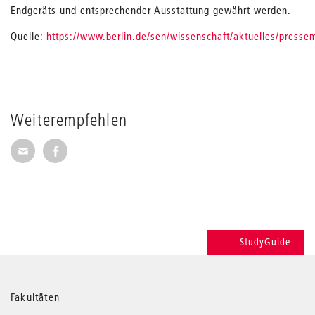
Endgeräts und entsprechender Ausstattung gewährt werden.
Quelle:
https://www.berlin.de/sen/wissenschaft/aktuelles/presse
Weiterempfehlen
Seite per E-Mail weiterempfehlen
Seite auf Facebook weiterempfehlen
StudyGuide
Weitere
Fakultäten