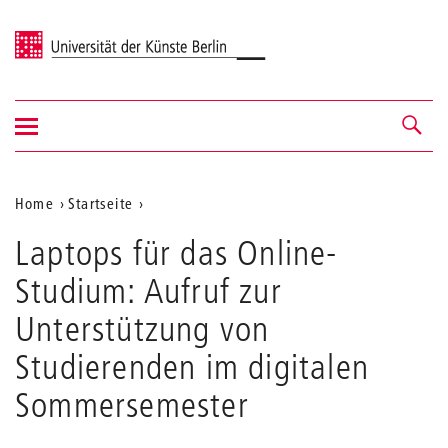
Universität der Künste Berlin
Navigation
Navigation &
ein-/ausblenden
Suche
Aktuelle
Home
Startseite
Position
Laptops für das Online-
auf
Studium: Aufruf zur
der
Unterstützung von
Webseite
Studierenden im digitalen
Sommersemester