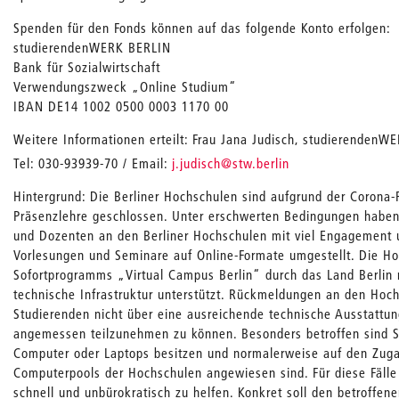
Spenden für den Fonds können auf das folgende Konto erfolgen:
studierendenWERK BERLIN
Bank für Sozialwirtschaft
Verwendungszweck „Online Studium“
IBAN DE14 1002 0500 0003 1170 00
Weitere Informationen erteilt: Frau Jana Judisch, studierendenWE
_
Tel: 030-93939-70 / Email:
j.judisch
@stw.berlin
Hintergrund: Die Berliner Hochschulen sind aufgrund der Corona-
Präsenzlehre geschlossen. Unter erschwerten Bedingungen habe
und Dozenten an den Berliner Hochschulen mit viel Engagement un
Vorlesungen und Seminare auf Online-Formate umgestellt. Die 
Sofortprogramms „Virtual Campus Berlin“ durch das Land Berlin m
technische Infrastruktur unterstützt. Rückmeldungen an den Hoch
Studierenden nicht über eine ausreichende technische Ausstattu
angemessen teilzunehmen zu können. Besonders betroffen sind S
Computer oder Laptops besitzen und normalerweise auf den Zuga
Computerpools der Hochschulen angewiesen sind. Für diese Fälle
schnell und unbürokratisch zu helfen. Konkret soll den betroffe