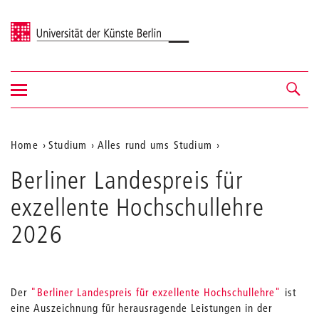
Universität der Künste Berlin
Navigation
Navigation &
ein-/ausblenden
Suche
Aktuelle
Home
Studium
Alles rund ums Studium
Position
Berliner Landespreis für
auf
exzellente Hochschullehre
der
2026
Webseite
Der
"Berliner Landespreis für exzellente Hochschullehre"
ist
eine Auszeichnung für herausragende Leistungen in der