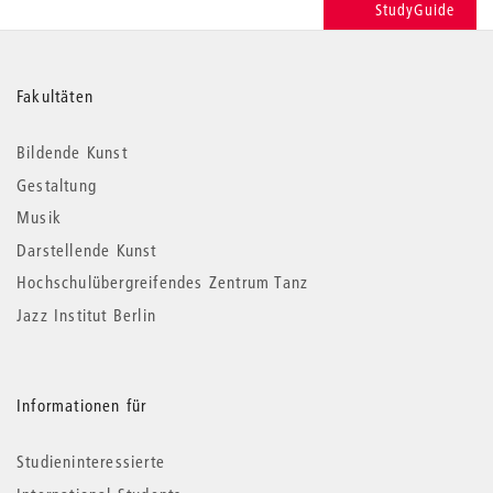
StudyGuide
Weitere
Fakultäten
Informationen
Bildende Kunst
Gestaltung
Musik
Darstellende Kunst
Hochschulübergreifendes Zentrum Tanz
Jazz Institut Berlin
Informationen für
Studieninteressierte