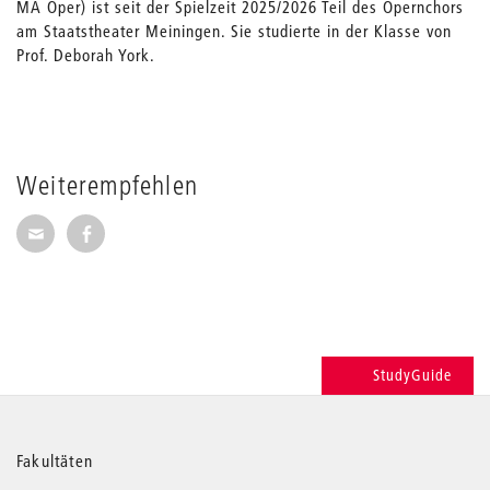
MA Oper) ist seit der Spielzeit 2025/2026 Teil des Opernchors
am Staatstheater Meiningen. Sie studierte in der Klasse von
Prof. Deborah York.
Weiterempfehlen
Seite per E-Mail weiterempfehlen
Seite auf Facebook weiterempfehlen
StudyGuide
Weitere
Fakultäten