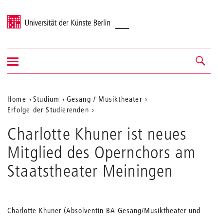
Universität der Künste Berlin
Navigation
Navigation &
ein-/ausblenden
Suche
Aktuelle
Home
Studium
Gesang / Musiktheater
Erfolge der Studierenden
Position
auf
Charlotte Khuner ist neues
der
Mitglied des Opernchors am
Webseite
Staatstheater Meiningen
Charlotte Khuner (Absolventin BA Gesang/Musiktheater und