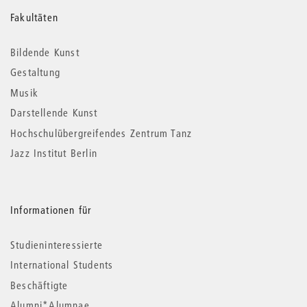
Weitere
Fakultäten
Informationen
Bildende Kunst
Gestaltung
Musik
Darstellende Kunst
Hochschulübergreifendes Zentrum Tanz
Jazz Institut Berlin
Informationen für
Studieninteressierte
International Students
Beschäftigte
Alumni*Alumnae