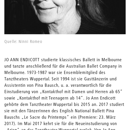
Quelle: Ninni Romeo
JO ANN ENDICOTT studierte klassisches Ballett in Melbourne
und tanzte anschließend für die Australian Ballet Company in
Melbourne. 1973-1987 war sie Ensemblemitglied des
Tanztheaters Wuppertal. Seit 1994 ist sie Gasttänzerin und
Assistentin von Pina Bausch, u. a. verantwortlich für die
Einstudierung von „Kontakthof mit Damen und Herren ab 65“
sowie „Kontakthof mit Teenagern ab 14“. Jo Ann Endicott
gehörte dem Tanztheater Wuppertal bis 2015 an. 2017 studiert
sie mit den TänzerInnen des English National Ballett Pina
Bauschs „Le Sacre du Printemps“ ein (Premiere: 23. März
2017). Im Mai 2017 kehrt sie für die Neueinstudierung von
„Arien“ an das Tanztheater Wuppertal zurück. Von Jo Ann