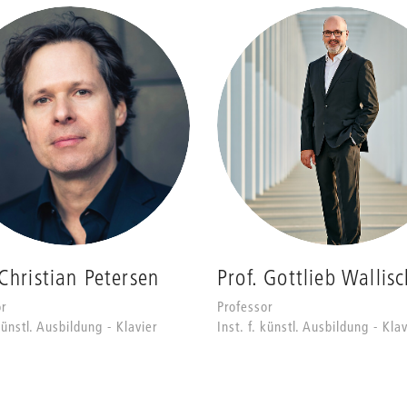
 Christian Petersen
Prof. Gottlieb Wallis
r
Professor
 künstl. Ausbildung - Klavier
Inst. f. künstl. Ausbildung - Klav