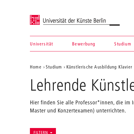
Universität der Künste Berlin
Universität
Bewerbung
Studium
Navigation &
Aktuelle
Home
Studium
Künstlerische Ausbildung Klavier
Suche
Position
Lehrende Künstle
auf
der
Hier finden Sie alle Professor*innen, die im 
Webseite
Master und Konzertexamen) unterrichten.
FILTERN