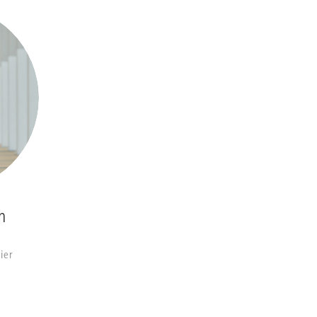
ch
ier