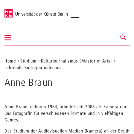
Universität der Künste Berlin
Navigation
Navigation &
ein-/ausblenden
Suche
Aktuelle
Home
Studium
Kulturjournalismus (Master of Arts)
Lehrende Kulturjournalismus
Position
auf
Anne Braun
der
Webseite
Anne Braun, geboren 1984, arbeitet seit 2008 als Kamerafrau
und Fotografin für verschiedenen Formate und in vielfältigen
Genres.
Das Studium der Audiovisuellen Medien (Kamera) an der Beuth