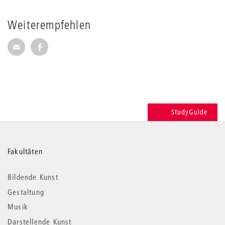
Weiterempfehlen
Seite per E-Mail weiterempfehlen
Seite auf Facebook weiterempfehlen
StudyGuide
Weitere
Fakultäten
Informationen
Bildende Kunst
Gestaltung
Musik
Darstellende Kunst