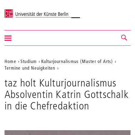
Universität der Künste Berlin
Navigation
Navigation &
ein-/ausblenden
Suche
Aktuelle
Home
Studium
Kulturjournalismus (Master of Arts)
Termine und Neuigkeiten
Position
auf
taz holt Kulturjournalismus
der
Absolventin Katrin Gottschalk
Webseite
in die Chefredaktion