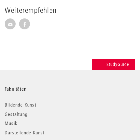
Weiterempfehlen
Seite per E-Mail weiterempfehlen
Seite auf Facebook weiterempfehlen
StudyGuide
Weitere
Fakultäten
Informationen
Bildende Kunst
Gestaltung
Musik
Darstellende Kunst