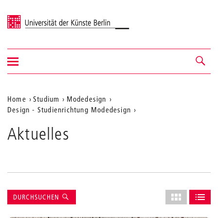
Universität der Künste Berlin
Navigation
Navigation &
ein-/ausblenden
Suche
Aktuelle
Home
Studium
Modedesign
Design - Studienrichtung Modedesign
Position
auf
Aktuelles
der
Webseite
Suche
Layout
DURCHSUCHEN
des
ALS GRID AN
ALS L