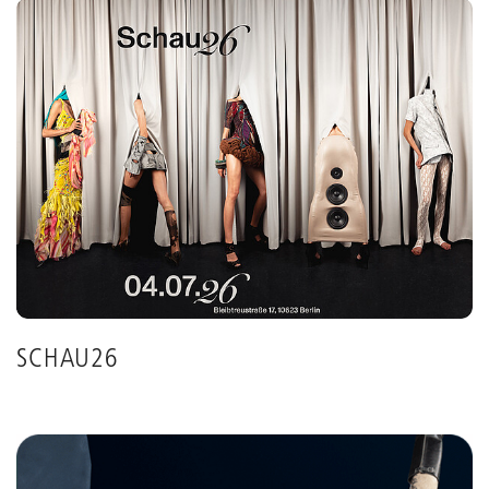
Grids
anpassen
SCHAU26