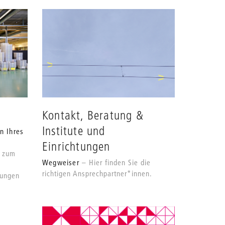
des
Grids
anpassen
Kontakt, Beratung &
Institute und
n Ihres
Einrichtungen
n zum
Wegweiser
Hier finden Sie die
richtigen Ansprechpartner*innen.
fungen