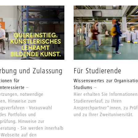
rbung und Zulassung
Für Studierende
tionen für
Wissenswertes zur Organisatio
nteressierte
Studiums
etzungen, notwendige
Hier erhalten Sie Informatione
gen, Hinweise zum
Studienverlauf, zu Ihren
ngsverfahren - Vorauswahl
Ansprechpartner*innen, zu Prü
es Portfolios und
und zu Ihrer Zweituniversität.
prüfung, Hinweise zur
eratung - Sie werden innerhalb
-Webseite auf den