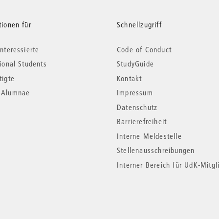
tionen für
Schnellzugriff
nteressierte
Code of Conduct
tional Students
StudyGuide
tigte
Kontakt
*Alumnae
Impressum
Datenschutz
Barrierefreiheit
Interne Meldestelle
Stellenausschreibungen
Interner Bereich für UdK-Mitgl