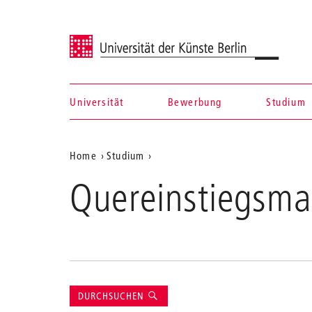
Universität der Künste Berlin
Universität
Bewerbung
Studium
Navigation &
Aktuelle
Home
Studium
Suche
Position
Quereinstiegsma
auf
der
Webseite
Suche
DURCHSUCHEN