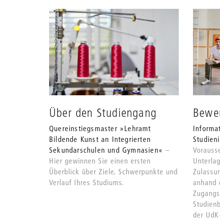
Über den Studiengang
Bewe
Quereinstiegsmaster »Lehramt
Informa
Bildende Kunst an Integrierten
Studieni
Sekundarschulen und Gymnasien«
Vorauss
Hier gewinnen Sie einen ersten
Unterla
Überblick über Ziele, Schwerpunkte und
Zulassu
Verlauf Ihres Studiums.
anhand d
Zugangs
Studienb
der UdK