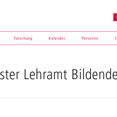
Forschung
Kalender
Personen
S
ster Lehramt Bildend