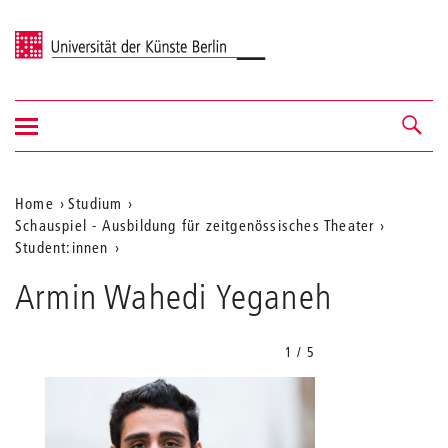
Universität der Künste Berlin
Navigation
Navigation &
ein-/ausblenden
Suche
Aktuelle
Home
Studium
Schauspiel - Ausbildung für zeitgenössisches Theater
Position
Student:innen
auf
Armin Wahedi Yeganeh
der
Webseite
1 / 5