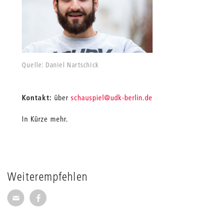
Quelle: Daniel Nartschick
Quelle: Daniel
_
Kontakt:
über
schauspiel
@udk-berlin.de
In Kürze mehr.
Weiterempfehlen
Seite per E-Mail weiterempfehlen
Seite auf Facebook weiterempfehlen