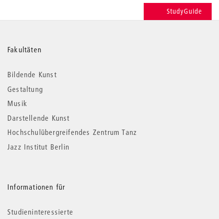
StudyGuide
Weitere
Fakultäten
Informationen
Bildende Kunst
Gestaltung
Musik
Darstellende Kunst
Hochschulübergreifendes Zentrum Tanz
Jazz Institut Berlin
Informationen für
Studieninteressierte