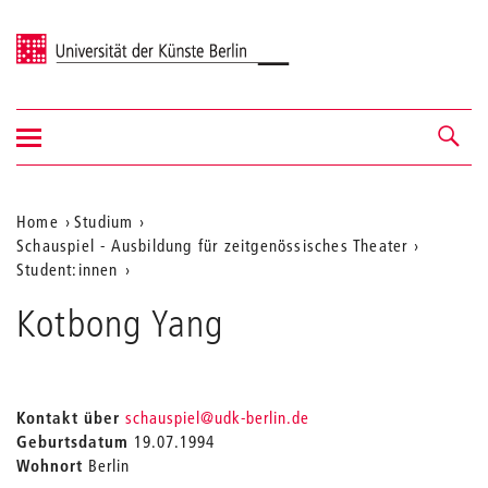
Universität der Künste Berlin
Navigation
Navigation &
ein-/ausblenden
Suche
Aktuelle
Home
Studium
Schauspiel - Ausbildung für zeitgenössisches Theater
Position
Student:innen
auf
Kotbong Yang
der
Webseite
_
Kontakt über
schauspiel
@udk-berlin.de
Geburtsdatum
19.07.1994
Wohnort
Berlin