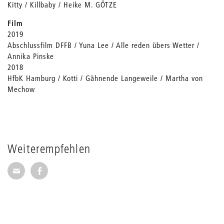
Kitty / Killbaby / Heike M. GÖTZE
Film
2019
Abschlussfilm DFFB / Yuna Lee / Alle reden übers Wetter /
Annika Pinske
2018
HfbK Hamburg / Kotti / Gähnende Langeweile / Martha von
Mechow
Weiterempfehlen
Seite per E-Mail weiterempfehlen
Seite auf Facebook weiterempfehlen