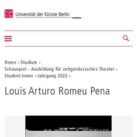
Universität der Künste Berlin
Navigation
Navigation &
ein-/ausblenden
Suche
Aktuelle
Home
Studium
Schauspiel - Ausbildung für zeitgenössisches Theater
Position
Student:innen
Jahrgang 2022
auf
Louis Arturo Romeu Pena
der
Webseite