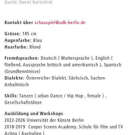
Quelle: Daniel Nartschick
_
Kontakt über
schauspiel
@udk-berlin.de
Grösse:
185 cm
Augenfarbe:
Blau
Haarfarbe:
Blond
Fremdsprachen:
Deutsch ( Muttersprache ), English (
fließend, Aussprache britisch und amerikanisch ), Spanisch
(Grundkenntnisse)
Dialekte:
Österreicher Dialekt, Sächsisch, Sachen-
Anhaltinisch
Skills:
Tanzen ( urban Dance / Hip Hop , female ) ,
Gesellschaftstänze
Ausbildung und Workshops
2022-2026 Universität der Künste Berlin
2018-2019 Cooper Screen Academy, Schule für Film und TV
Acting ( Australien )