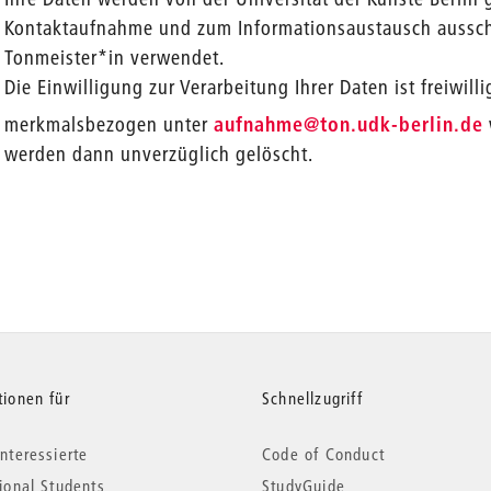
Kontaktaufnahme und zum Informationsaustausch aussch
Tonmeister*in verwendet.
Die Einwilligung zur Verarbeitung Ihrer Daten ist freiwill
_
merkmalsbezogen unter
aufnahme
@ton.udk-berlin.de
werden dann unverzüglich gelöscht.
tionen für
Schnellzugriff
nteressierte
Code of Conduct
tional Students
StudyGuide