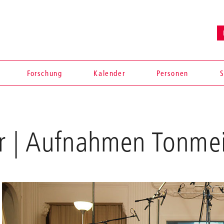
Forschung
Kalender
Personen
S
r | Aufnahmen Tonmei
en