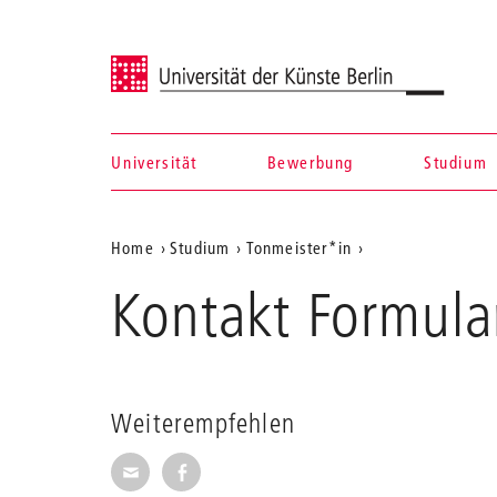
Universität der Künste Berlin
Universität
Bewerbung
Studium
Navigation &
Aktuelle
Home
Studium
Tonmeister*in
Suche
Kontakt
Position
Kontakt Formula
Formular
auf
|
Aufnahmen
der
Tonmeister*in
Webseite
Weiterempfehlen
Seite per E-Mail weiterempfehlen
Seite auf Facebook weiterempfehl